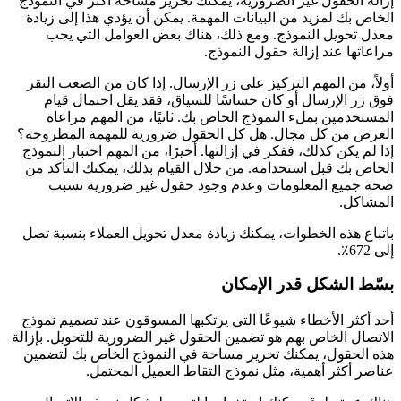
إزالة الحقول غير الضرورية، يمكنك تحرير مساحة أكبر في النموذج
الخاص بك لمزيد من البيانات المهمة. يمكن أن يؤدي هذا إلى زيادة
معدل تحويل النموذج. ومع ذلك، هناك بعض العوامل التي يجب
مراعاتها عند إزالة حقول النموذج.
أولاً، من المهم التركيز على زر الإرسال. إذا كان من الصعب النقر
فوق زر الإرسال أو كان حساسًا للسياق، فقد يقل احتمال قيام
المستخدمين بملء النموذج الخاص بك. ثانيًا، من المهم مراعاة
الغرض من كل مجال. هل كل الحقول ضرورية للمهمة المطروحة؟
إذا لم يكن كذلك، ففكر في إزالتها. أخيرًا، من المهم اختبار النموذج
الخاص بك قبل استخدامه. من خلال القيام بذلك، يمكنك التأكد من
صحة جميع المعلومات وعدم وجود حقول غير ضرورية تسبب
المشاكل.
باتباع هذه الخطوات، يمكنك زيادة معدل تحويل العملاء بنسبة تصل
إلى 672٪.
بسّط الشكل قدر الإمكان
أحد أكثر الأخطاء شيوعًا التي يرتكبها المسوقون عند تصميم نموذج
الاتصال الخاص بهم هو تضمين الحقول غير الضرورية للتحويل. بإزالة
هذه الحقول، يمكنك تحرير مساحة في النموذج الخاص بك لتضمين
عناصر أكثر أهمية، مثل نموذج التقاط العميل المحتمل.