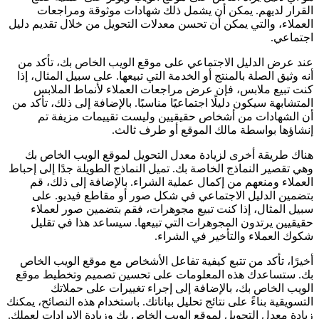
القرار لديهم. يمكن أن يشمل ذلك شهادات موثوقة ومراجعات
العملاء، والتي يمكن أن تحسن معدلات التحويل من خلال تقديم دليل
اجتماعي.
عند عرض الدليل الاجتماعي على موقع الويب الخاص بك، تأكد من
أنه وثيق الصلة بالمنتج أو الخدمة التي تبيعها. على سبيل المثال، إذا
كنت تبيع ملابس، فإن عرض مراجعات العملاء لأنماط الملابس
المتشابهة سيكون دليلًا اجتماعيًا مناسبًا. بالإضافة إلى ذلك، تأكد من
أن الشهادات من أشخاص حقيقيين وليست تقييمات مزيفة تم
إنشاؤها بواسطة مالك الموقع أو طرف ثالث.
هناك طريقة أخرى لزيادة معدل التحويل لموقع الويب الخاص بك
وهي تقصير النماذج الخاصة بك. تميل النماذج الطويلة جدًا إلى إحباط
العملاء ومنعهم من إكمال عملية الشراء. بالإضافة إلى ذلك، قم
بتضمين الدليل الاجتماعي في شكل صور أو مقاطع فيديو. على
سبيل المثال، إذا كنت تبيع مجوهرات، فقم بتضمين صور لعملاء
حقيقيين يرتدون المجوهرات التي تبيعها. سيساعد هذا في تقليل
شكوك العملاء والتأخير في الشراء.
أخيرًا، تأكد من تتبع كيفية تفاعل الأشخاص مع موقع الويب الخاص
بك. ستساعدك هذه المعلومات على تحسين تصميم وتخطيط موقع
الويب الخاص بك، بالإضافة إلى إجراء تغييرات على حملاتك
التسويقية بناءً على نتائج تحليل بياناتك. باستخدام هذه النصائح، يمكنك
زيادة معدل التحويل لموقع الويب الخاص بك وزيادة الإيرادات لعملك.