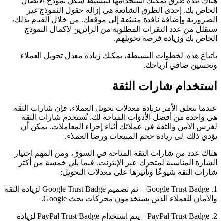
هناك عدة طرق يمكنك استخدامها لتبسيط شكل نموذج الاتصال
الخاص بك. إحدى الطرق الشائعة هي إزالة حقول النموذج غير
الضرورية وإضافة نافذة منبثقة إلى موقعك. من خلال القيام بذلك،
ستقلل من عدد النقرات المطلوبة من الزائرين لإكمال النموذج
الخاص بك وزيادة فرصة تحويلهم.
باتباع هذه الخطوات البسيطة، يمكنك زيادة معدل تحويل العملاء
وتحسين صافي أرباحك.
استخدام شارات الثقة
عندما يتعلق الأمر بزيادة معدلات تحويل العملاء، فإن شارات الثقة
هي واحدة من أفضل الأدوات المتاحة لك. تُستخدم شارات الثقة
لغرس الأمن والثقة في عملائك أثناء إجراء المعاملات. يمكن أن
يؤدي ذلك إلى زيادة حجم المبيعات ورضا العملاء.
هناك عدد من شارات الثقة المتاحة في السوق، ومن المهم اختيار
الشارة المناسبة لمتجرك عبر الإنترنت. فيما يلي خمسة من أكثر
شارات الثقة شيوعًا وتأثيرها على معدلات التحويل:
1. Google Trust Badge – تم تصميم Google Trust Badge لزيادة الثقة
والأمان للعملاء الذين يستخدمون محركات بحث Google.
2. PayPal Trust Badge – يتم استخدام PayPal Trust Badge لزيادة