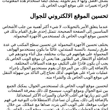
بشكل أفضل وأيها لا يتم تحويله. يمكنك أيضًا استخدام هذه المعلومات
لإجراء تغييرات على موقع الويب الخاص بك.
تحسين الموقع الالكتروني للجوال
عندما يتعلق الأمر بالتحويلات، لا شيء أكثر أهمية من جلب الأشخاص
المناسبين إلى الصفحة الصحيحة. تتمثل إحدى طرق القيام بذلك في
تحسين موقع الويب الخاص بك لمستخدمي الأجهزة المحمولة.
يختلف تحسين الأجهزة المحمولة عن تحسين سطح المكتب في عدة
طرق رئيسية. بالنسبة للمبتدئين، غالبًا ما يكون مستخدمو الهواتف
المحمولة على هواتفهم في بيئات مختلفة، مثل أثناء وجودهم في
الحافلة أو الانتظار في الطابور. هذا يعني أن موقع الويب الخاص بك
يجب أن يكون قادرًا على التكيف مع هذه السياقات المختلفة.
بالإضافة إلى ذلك، من المرجح أن يقوم مستخدمو الجوال بإجراء
عمليات شراء على هواتفهم، لذلك تحتاج إلى التأكد من سهولة التنقل
في موقع الويب الخاص بك والشراء منه.
لتحسين موقع الويب الخاص بك لمستخدمي الجوال، يمكنك الجمع
بين تتبع الجوال وموقع الويب. سيسمح لك ذلك بمعرفة الصفحات
التي تتم زيارتها في أغلب الأحيان والميزات الأكثر استخدامًا.
بالإضافة إلى ذلك، يمكن أن تساعدك الاستطلاعات النوعية في فهم
جوانب موقعك على الويب التي يتردد صداها مع عملائك. من خلال
اتخاذ هذه الخطوات والاستمرار في تحسين موقع الويب الخاص بك