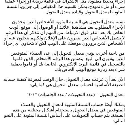
إجراءً محددًا مطلوبًا، مثل الاشتراك في قائمة بريدية أو إجراء عملية
شراء أو ملء نموذج. يمكن تقسيم هذا المقياس إلى جزأين: النسبة
المئوية لمعدل التحويل وقيادة معدل التحويل.
نسبة معدل التحويل هي النسبة المئوية للأشخاص الذين يتخذون
الإجراء المطلوب بعد مشاهدة إعلانك أو الوصول إلى موقع الويب
الخاص بك بعد النقر فوق الارتباط. من المهم أن تتذكر أن هذا الرقم
لا يشمل الأشخاص الذين ينقرون على الإعلان ولكنهم يتخلون عنه أو
الأشخاص الذين يزورون موقعك على الويب لكن لا يتخذون أي إجراء.
من ناحية أخرى، يؤدي معدل التحويل إلى عدد العملاء المتوقعين
الذين يؤديون إلى البيع. يتضمن هذا الرقم الأشخاص الذين قاموا
بالتسجيل في قائمة البريد الإلكتروني الخاصة بك أو قاموا بعملية
شراء بعد زيارة موقع الويب الخاص بك.
الآن بعد أن عرفت معدل التحويل، حان الوقت لمعرفة كيفية حسابه.
الصيغة الأساسية لحساب معدل التحويل هي كما يلي:
معدل التحويل = (عدد التحويلات / عدد الجلسات) * 100
يمكنك أيضًا حساب النسبة المئوية لمعدل التحويل والعملاء
المتوقعين في معدل التحويل باستخدام أشكال مختلفة من هذه
الصيغة. يتم حساب التحويلات على أساس النسبة المئوية على النحو
التالي: