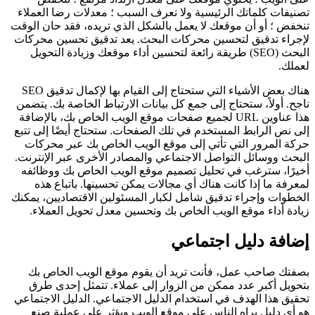
تصنيفات كلماتك الرئيسية ولا تعرف السبب ؛ معدلات رضا العملاء
تنخفض ؛ أو أن موقعك لا يعمل بالشكل الذي تريده، فقد حان الوقت
لإجراء تدقيق لتحسين محركات البحث. يعد تدقيق تحسين محركات
البحث (SEO) طريقة رائعة لتحسين أداء موقعك وزيادة التحويل
لعملك.
هناك بعض الأشياء التي ستحتاج إلى القيام بها لإكمال تدقيق SEO
ناجح. أولاً، ستحتاج إلى جمع كل بيانات الارتباط الخاصة بك. يتضمن
هذا عناوين URL لجميع صفحات موقع الويب الخاص بك، بالإضافة
إلى نص الرابط المستخدم في تلك الصفحات. ستحتاج أيضًا إلى تتبع
حركة المرور التي تأتي إلى موقع الويب الخاص بك عبر محركات
البحث ووسائل التواصل الاجتماعي والمصادر الأخرى عبر الإنترنت.
أخيرًا، سترغب في تحليل تصميم موقع الويب الخاص بك ووظائفه
لمعرفة ما إذا كانت هناك أي مجالات يمكن تحسينها. باتباع هذه
الخطوات وإجراء تدقيق شامل لكبار المسئولين الاقتصاديين، يمكنك
زيادة أداء موقع الويب الخاص بك وتحسين معدل تحويل العملاء.
إضافة دليل اجتماعي
بصفتك صاحب عمل، فأنت تريد أن يقوم موقع الويب الخاص بك
بتحويل أكبر عدد ممكن من الزوار إلى عملاء. تتمثل إحدى طرق
تحقيق هذا الهدف في استخدام الدليل الاجتماعي. الدليل الاجتماعي
هو أي دليل يراه الناس على موقع الويب ويؤثر على عملية صنع