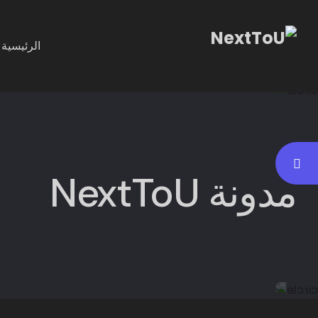
الرئيسية
مدونة NextToU