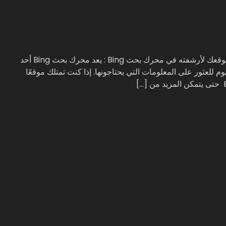
كيفية إضافة موقعك لأرشفته في محرك بحث Bing شرح إضافة موقعك لأرشفته في محرك بحث Bing : يعد محرك بحث Bing أحد
لعثور على المعلومات التي يحتاجونها. إذا كنت تمتلك موقعًا