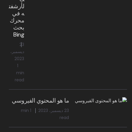
لأرشفت
ه في
محرك
بحث
Bing
23
ديسمبر،
2023
1
min
read
ما هو المحتوي الفيروسي
23 ديسمبر، 2023
1 min
read