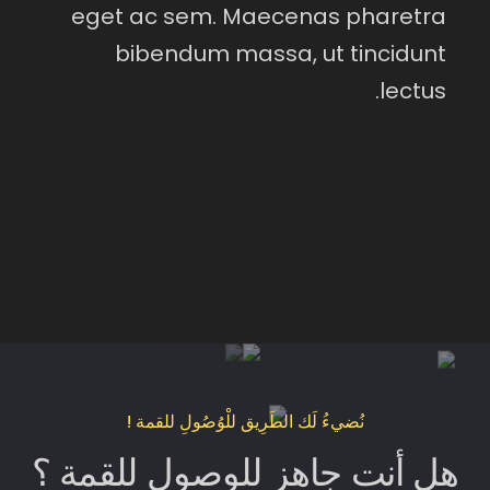
eget ac sem. Maecenas pharetra
bibendum massa, ut tincidunt
lectus.
نُضيءُ لَك الطَرِيق للْوُصُولِ للقمة !
هل أنت جاهز للوصول للقمة ؟