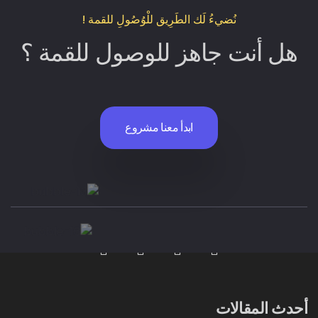
نُضيءُ لَك الطَرِيق للْوُصُولِ للقمة !
هل أنت جاهز للوصول للقمة ؟
ابدأ معنا مشروع
أحدث المقالات