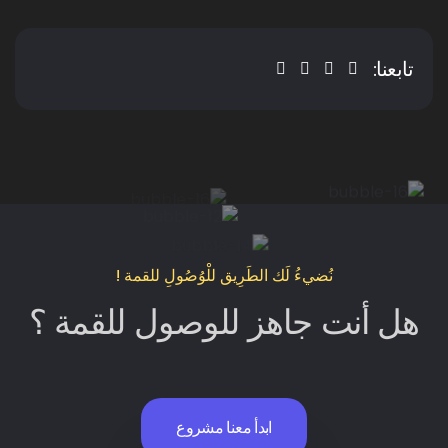
تابعنا:
نُضيءُ لَك الطَرِيق للْوُصُولِ للقمة !
هل أنت جاهز للوصول للقمة ؟
ابدأ معنا مشروع