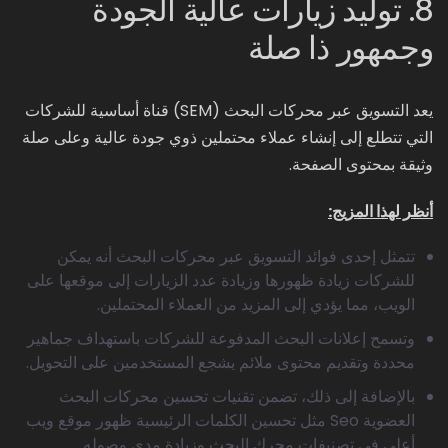
8. توليد زيارات عالية الجودة
وجمهور ذا صلة
يعد التسويق عبر محركات البحث (SEM) قناة أساسية للشركات
التي تتطلع إلى إنشاء عملاء محتملين ذوي جودة عالية وعلى صلة
وثيقة بمحتوى الصفحة.
أنظر لهذا المزيج:
تتمثل إحدى فوائد التسويق عبر محركات البحث أنه يمكن
للشركات زيادة ظهورها وزيادة عدد الزيارات إلى موقعها على
الويب، مما يؤدي إلى المزيد من العملاء المحتملين.
وتسمح إعلانات البحث المدفوعة للشركات باستهداف جماهير
محددة وتقديم محتوى ملائم يشجع المستخدمين على التحويل.
بالإضافة إلى ذلك، تضمن تقنيات تحسين محركات البحث
العضوية Seo مثل تحسين الكلمات الرئيسية ظهور موقع ويب
أعلى في تصنيفات محرك البحث وزيادة مدى وصوله.