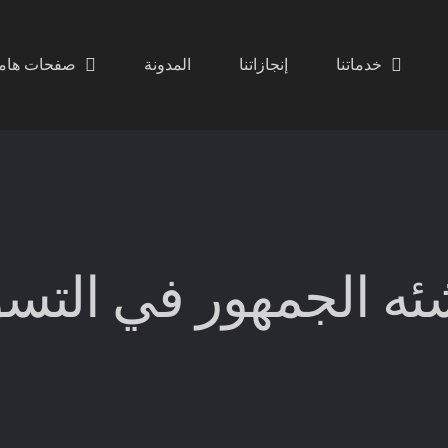
خدماتنا
إنجازاتنا
المدونة
صفحات هام
شئه الجمهور في التس