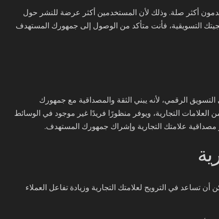
مستخدمون أكثر صلة. وذلك لأن المستخدمين أكثر عرضة للنشر حول
هم. باستخدام محتوى فيديو UGC في إستراتيجيتك التسويقية، فأنت متأكد من الوصول إلى جمهورك المستهدف
التسويق الرقمي، لأنه يبني الثقة والمصداقية مع جمهورك
 العلامات التجارية، ويوفر منظورًا فريدًا غير موجود في الوسائط
زيز مصداقية علامتك التجارية وإشراك جمهورك المستهدف.
ية
 أن تساعد في الترويج لعلامتك التجارية وزيادة تفاعل العملاء