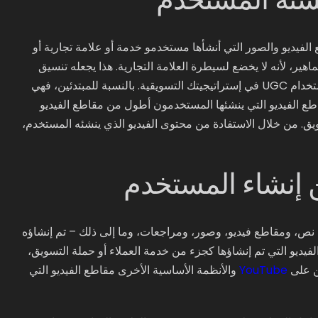
 ينشئه المستخدم، أو اختصارًا UGC، هو مقاطع الفيديو والصور التي أنشأها مستخدمو خدمة أو علامة تجارية أو
اهير، لأنه لا يخضع لسيطرة العلامة التجارية. هذا يجعله تنسيق
محتوى مثاليًا لأغراض التسويق الرقمي. هناك العديد من الفوائد لاستخدام UGC في إستراتيجيتك التسويقية. بالنسبة للمبتدئين، فهي
مقاطع الفيديو التي ينشئها المستخدمون أطول من مقاطع الفيديو
تسويق. من خلال الاستفادة من محتوى الفيديو الذي ينشئه المستخدم،
ن إنشاء المستخدم
نص، ومقاطع فيديو، وصور، ومراجعات، وما إلى ذلك – تم إنشاؤه
فيديو التي تم إنشاؤها كجزء من خدمة العملاء أو حملة التسويق،
ن على
YouTube
والأنظمة الأساسية الأخرى مقاطع الفيديو التي