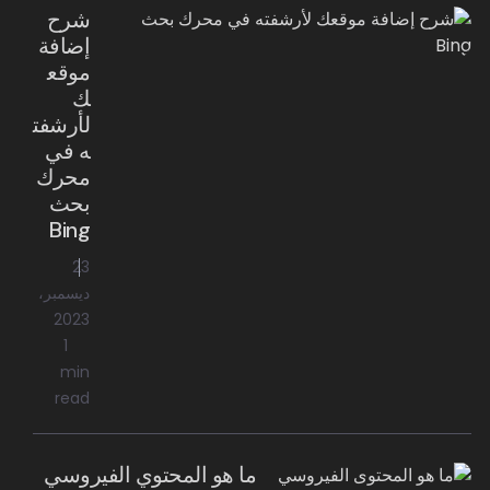
شرح
إضافة
موقع
ك
لأرشفت
ه في
محرك
بحث
Bing
23
ديسمبر،
2023
1
min
read
ما هو المحتوي الفيروسي